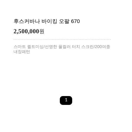
후스커바나 바이킹 오팔 670
2,500,000
원
스마트 퀼트미싱/선명한 풀컬러 터치 스크린/200여종
내장패턴
1