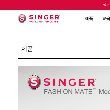
싱거
제품
교
제품