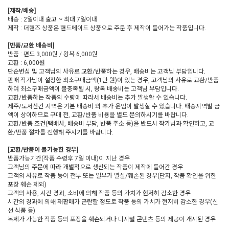
[제작/배송]
배송 : 2일이내 출고 ~ 최대 7일이내
제작 : 더핸즈 상품은 핸드메이드 상품으로 주문 후 제작이 들어가는 작품입니다.
[반품/교환 배송비]
반품 : 편도 3,000원 / 왕복 6,000원
교환 : 6,000원
단순변심 및 고객님의 사유로 교환/반품하는 경우, 배송비는 고객님 부담입니다.
판매 작가님이 설정한 최소구매금액(1만 원)이 있는 경우, 고객님의 사유로 교환/반품
하여 최소구매금액이 불충족될 시, 왕복 배송비는 고객님 부담입니다.
교환/반품하는 작품의 수량에 따라서 배송비는 추가 발생할 수 있습니다.
제주/도서산간 지역은 기본 배송비 외 추가 운임이 발생할 수 있습니다. 배송지역별 금
액이 상이하므로 구매 전, 교환/반품 비용을 별도 문의하시기를 바랍니다.
교환/반품 조건(택배사, 배송비 부담, 반품 주소 등)을 반드시 작가님과 확인하고, 교
환/반품 절차를 진행해 주시기를 바랍니다.
[교환/반품이 불가능한 경우]
반품가능기간(작품 수령후 7일 이내)이 지난 경우
고객님의 주문에 따라 개별적으로 생산되는 작품이 제작에 들어간 경우
고객의 사유로 작품 등이 전부 또는 일부가 멸실/훼손된 경우(단지, 작품 확인을 위한
포장 훼손 제외)
고객의 사용, 시간 경과, 소비에 의해 작품 등의 가치가 현저히 감소한 경우
시간의 경과에 의해 재판매가 곤란할 정도로 작품 등의 가치가 현저히 감소한 경우(신
선 식품 등)
복제가 가능한 작품 등의 포장을 훼손되거나 디지털 콘텐츠 등의 제공이 개시된 경우