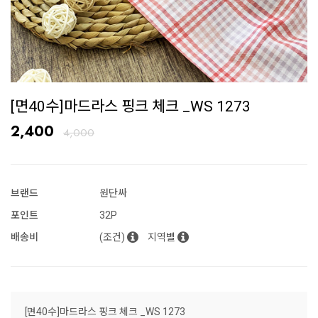
[면40수]마드라스 핑크 체크 _WS 1273
2,400
4,000
브랜드
원단싸
포인트
32P
배송비
(조건)
지역별
[면40수]마드라스 핑크 체크 _WS 1273