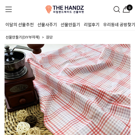
0
이달의 선물추천
선물사주기
선물만들기
리얼후기
우리동네 공방찾
선물만들기(DIY부자재)
원단