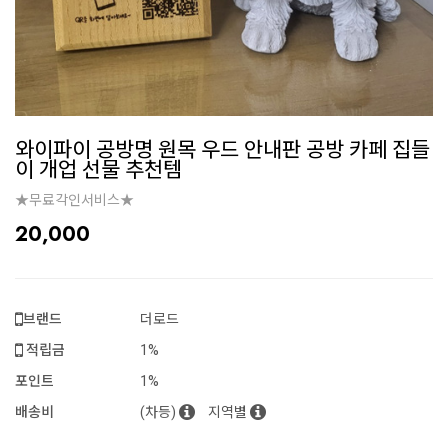
와이파이 공방명 원목 우드 안내판 공방 카페 집들
이 개업 선물 추천템
★무료각인서비스★
20,000
브랜드
더로드
적립금
1%
포인트
1%
배송비
(차등)
지역별