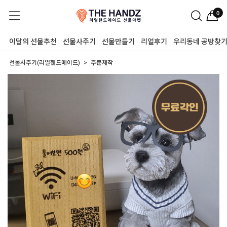
0
이달의 선물추천
선물사주기
선물만들기
리얼후기
우리동네 공방찾
선물사주기(리얼핸드메이드)
주문제작