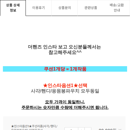
상품 상세
배송/교환
이용후기
상품문의
관련상품
정보
안내
더핸즈 인스타 보고 오신분들께서는
참고해주세요^^
쿠션1개당 = 1개작품
★인스타옵션1★선택
사각/핸디/응원봉파우치 모두동일
모두 가격이 동일하니,
주문하시는 숫자만큼 수량에 더해주시면 됩니다.