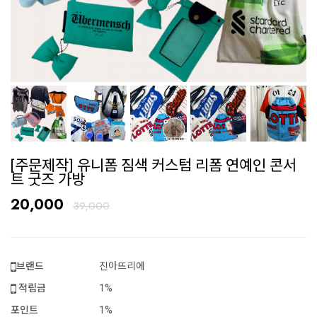
[주문제작] 유니폼 짐색 커스텀 리폼 연예인 콘서
트 굿즈 가방
20,000
39,000
브랜드
진아뜨리에
적립금
1%
포인트
1%