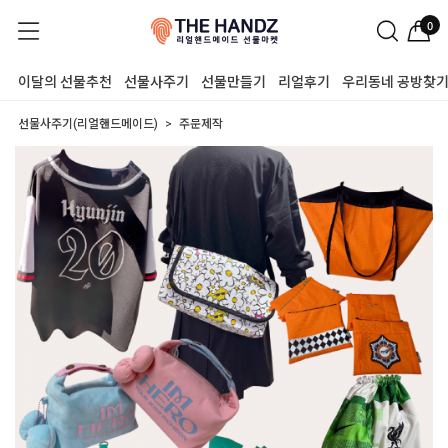
0
이달의 선물추천
선물사주기
선물만들기
리얼후기
우리동네 공방찾
선물사주기(리얼핸드메이드)
주문제작