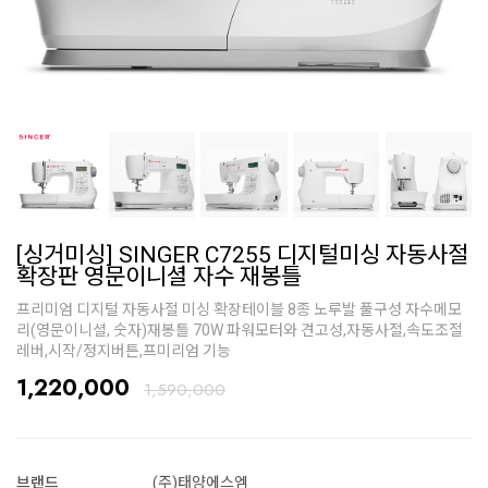
[싱거미싱] SINGER C7255 디지털미싱 자동사절
확장판 영문이니셜 자수 재봉틀
프리미엄 디지털 자동사절 미싱 확장테이블 8종 노루발 풀구성 자수메모
리(영문이니셜, 숫자)재봉틀 70W 파워모터와 견고성,자동사절,속도조절
레버,시작/정지버튼,프미리엄 기능
1,220,000
1,590,000
브랜드
(주)태양에스엠