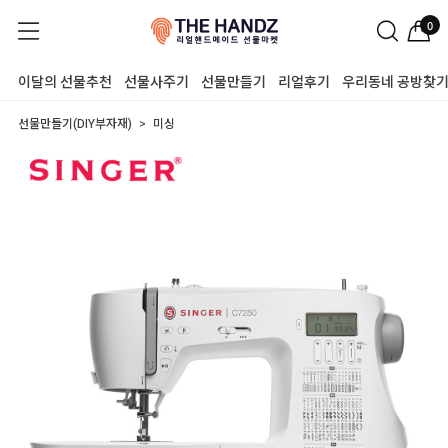
0
이달의 선물추천
선물사주기
선물만들기
리얼후기
우리동네 공방찾
선물만들기(DIY부자재)
미싱