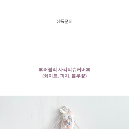
상품문의
🎀러블리 사각티슈커버🎀
(화이트, 피치, 블루꽃)