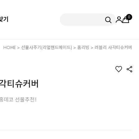
0
찾기
HOME
>
선물사주기(리얼핸드메이드)
>
홈리빙
> 러블리 사각티슈커버
사각티슈커버
홈데코 선물추천!