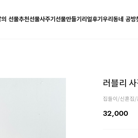
달의 선물추천
선물사주기
선물만들기
리얼후기
우리동네 공방
러블리 
집들이/신혼집/
32,000