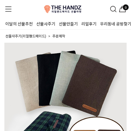
0
이달의 선물추천
선물사주기
선물만들기
리얼후기
우리동네 공방찾
선물사주기(리얼핸드메이드)
주문제작