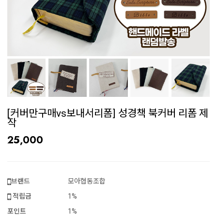
[커버만구매vs보내서리폼] 성경책 북커버 리폼 제
작
25,000
브랜드
모아협동조합
적립금
1%
포인트
1%