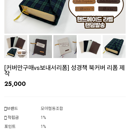
[커버만구매vs보내서리폼] 성경책 북커버 리폼 제
작
25,000
브랜드
모아협동조합
적립금
1%
포인트
1%