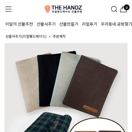
0
이달의 선물추천
선물사주기
선물만들기
리얼후기
우리동네 공방찾
선물사주기(리얼핸드메이드)
주문제작