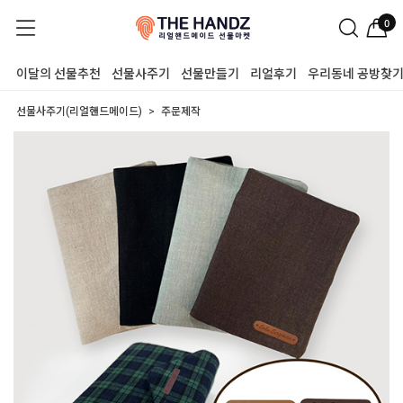
0
이달의 선물추천
선물사주기
선물만들기
리얼후기
우리동네 공방찾
선물사주기(리얼핸드메이드)
주문제작