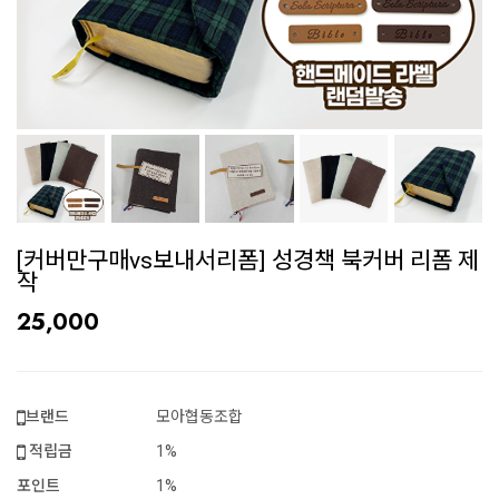
[커버만구매vs보내서리폼] 성경책 북커버 리폼 제
작
25,000
브랜드
모아협동조합
적립금
1%
포인트
1%