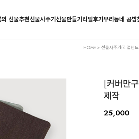
달의 선물추천
선물사주기
선물만들기
리얼후기
우리동네 공방
HOME
>
선물사주기(리얼핸드
[커버만구
제작
25,000