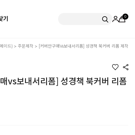
0
찾기
메이드)
>
주문제작
> [커버만구매vs보내서리폼] 성경책 북커버 리폼 제작
매vs보내서리폼] 성경책 북커버 리폼