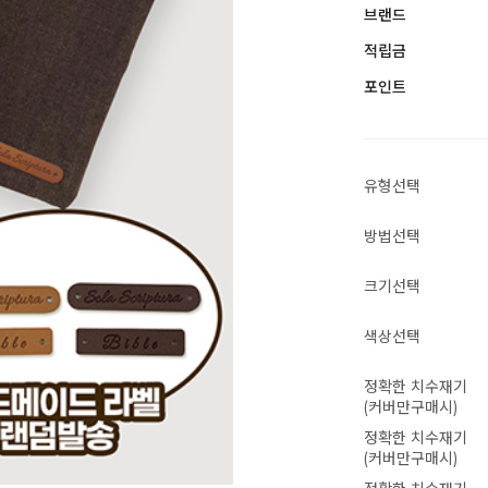
브랜드
적립금
포인트
유형선택
방법선택
크기선택
색상선택
정확한 치수재기
(커버만구매시)
정확한 치수재기
(커버만구매시)