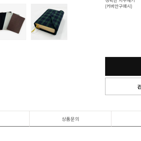
정확한 치수재기
(커버만구매시)
상품문의