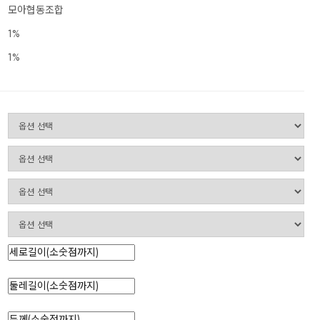
모아협동조합
1%
1%