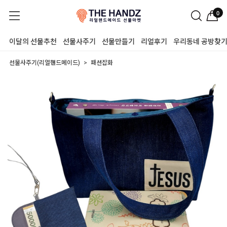
0
이달의 선물추천
선물사주기
선물만들기
리얼후기
우리동네 공방찾
선물사주기(리얼핸드메이드)
패션잡화