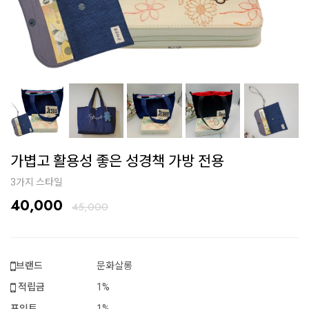
가볍고 활용성 좋은 성경책 가방 전용
3가지 스타일
40,000
45,000
브랜드
문화살롱
적립금
1%
포인트
1%