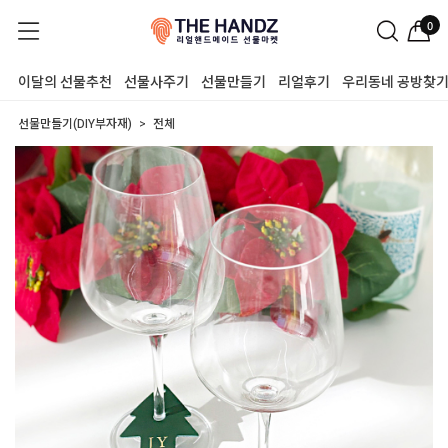
0
이달의 선물추천
선물사주기
선물만들기
리얼후기
우리동네 공방찾
선물만들기(DIY부자재)
전체