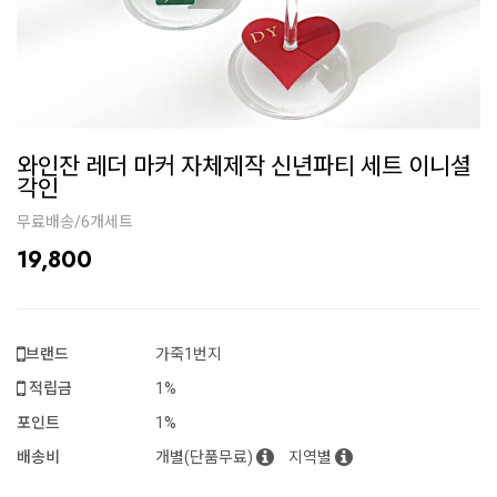
와인잔 레더 마커 자체제작 신년파티 세트 이니셜
각인
무료배송/6개세트
19,800
브랜드
가죽1번지
적립금
1%
포인트
1%
배송비
개별(단품무료)
지역별