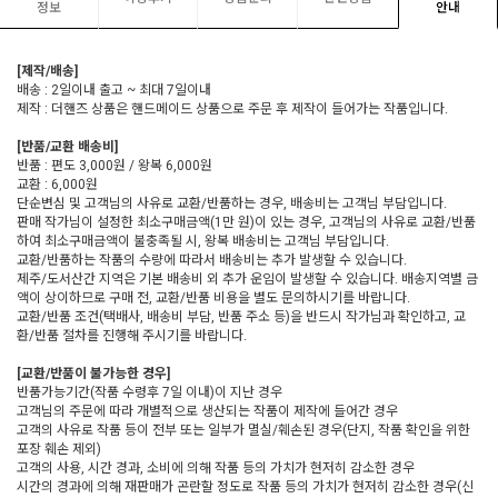
정보
안내
[제작/배송]
배송 : 2일이내 출고 ~ 최대 7일이내
제작 : 더핸즈 상품은 핸드메이드 상품으로 주문 후 제작이 들어가는 작품입니다.
[반품/교환 배송비]
반품 : 편도 3,000원 / 왕복 6,000원
교환 : 6,000원
단순변심 및 고객님의 사유로 교환/반품하는 경우, 배송비는 고객님 부담입니다.
판매 작가님이 설정한 최소구매금액(1만 원)이 있는 경우, 고객님의 사유로 교환/반품
하여 최소구매금액이 불충족될 시, 왕복 배송비는 고객님 부담입니다.
교환/반품하는 작품의 수량에 따라서 배송비는 추가 발생할 수 있습니다.
제주/도서산간 지역은 기본 배송비 외 추가 운임이 발생할 수 있습니다. 배송지역별 금
액이 상이하므로 구매 전, 교환/반품 비용을 별도 문의하시기를 바랍니다.
교환/반품 조건(택배사, 배송비 부담, 반품 주소 등)을 반드시 작가님과 확인하고, 교
환/반품 절차를 진행해 주시기를 바랍니다.
[교환/반품이 불가능한 경우]
반품가능기간(작품 수령후 7일 이내)이 지난 경우
고객님의 주문에 따라 개별적으로 생산되는 작품이 제작에 들어간 경우
고객의 사유로 작품 등이 전부 또는 일부가 멸실/훼손된 경우(단지, 작품 확인을 위한
포장 훼손 제외)
고객의 사용, 시간 경과, 소비에 의해 작품 등의 가치가 현저히 감소한 경우
시간의 경과에 의해 재판매가 곤란할 정도로 작품 등의 가치가 현저히 감소한 경우(신