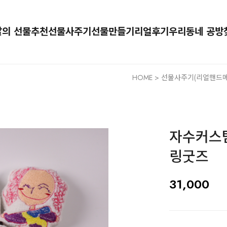
달의 선물추천
선물사주기
선물만들기
리얼후기
우리동네 공방
HOME
>
선물사주기(리얼핸드메
자수커스텀
링굿즈
31,000