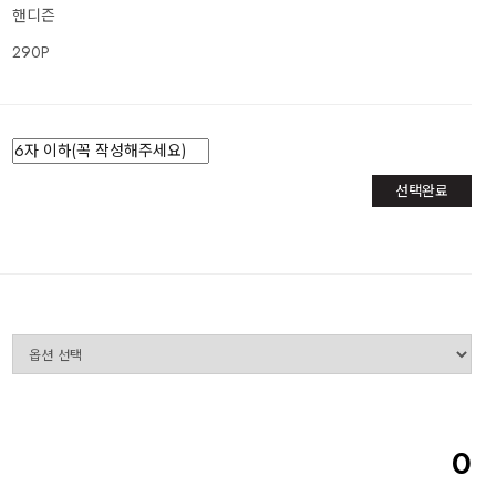
핸디즌
290P
선택완료
0