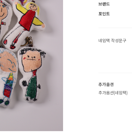
브랜드
포인트
네임택 작성문구
추가옵션
추가옵션(네임택)