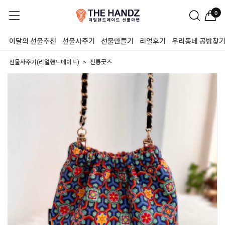
0
이달의 선물추천
선물사주기
선물만들기
리얼후기
우리동네 공방찾
선물사주기(리얼핸드메이드)
전통굿즈