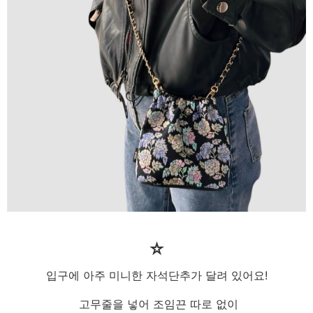
☆
입구에 아주 미니한 자석단추가 달려 있어요!
고무줄을 넣어 조임끈 따로 없이