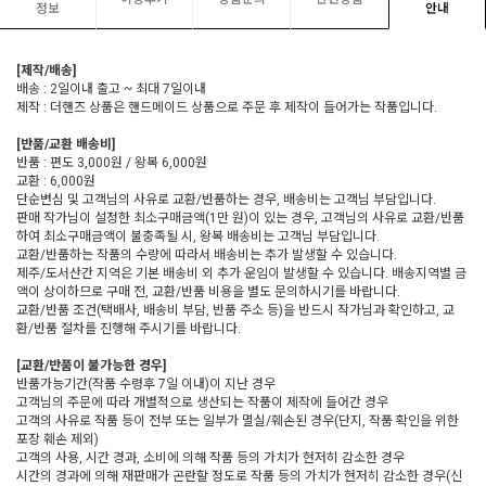
정보
안내
[제작/배송]
배송 : 2일이내 출고 ~ 최대 7일이내
제작 : 더핸즈 상품은 핸드메이드 상품으로 주문 후 제작이 들어가는 작품입니다.
[반품/교환 배송비]
반품 : 편도 3,000원 / 왕복 6,000원
교환 : 6,000원
단순변심 및 고객님의 사유로 교환/반품하는 경우, 배송비는 고객님 부담입니다.
판매 작가님이 설정한 최소구매금액(1만 원)이 있는 경우, 고객님의 사유로 교환/반품
하여 최소구매금액이 불충족될 시, 왕복 배송비는 고객님 부담입니다.
교환/반품하는 작품의 수량에 따라서 배송비는 추가 발생할 수 있습니다.
제주/도서산간 지역은 기본 배송비 외 추가 운임이 발생할 수 있습니다. 배송지역별 금
액이 상이하므로 구매 전, 교환/반품 비용을 별도 문의하시기를 바랍니다.
교환/반품 조건(택배사, 배송비 부담, 반품 주소 등)을 반드시 작가님과 확인하고, 교
환/반품 절차를 진행해 주시기를 바랍니다.
[교환/반품이 불가능한 경우]
반품가능기간(작품 수령후 7일 이내)이 지난 경우
고객님의 주문에 따라 개별적으로 생산되는 작품이 제작에 들어간 경우
고객의 사유로 작품 등이 전부 또는 일부가 멸실/훼손된 경우(단지, 작품 확인을 위한
포장 훼손 제외)
고객의 사용, 시간 경과, 소비에 의해 작품 등의 가치가 현저히 감소한 경우
시간의 경과에 의해 재판매가 곤란할 정도로 작품 등의 가치가 현저히 감소한 경우(신