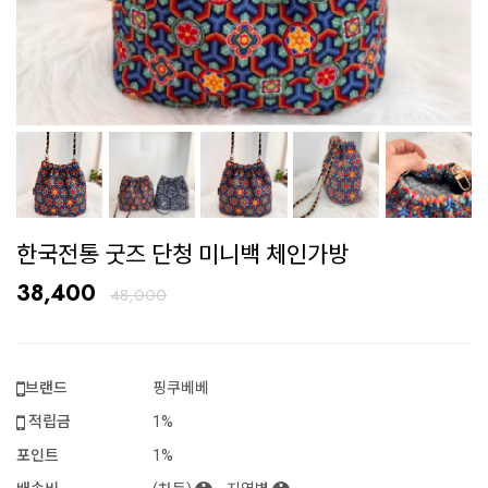
한국전통 굿즈 단청 미니백 체인가방
38,400
48,000
브랜드
핑쿠베베
적립금
1%
포인트
1%