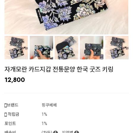
자개모란 카드지갑 전통문양 한국 굿즈 키링
12,800
브랜드
핑쿠베베
적립금
1%
포인트
1%
배송비
(차등)
지역별