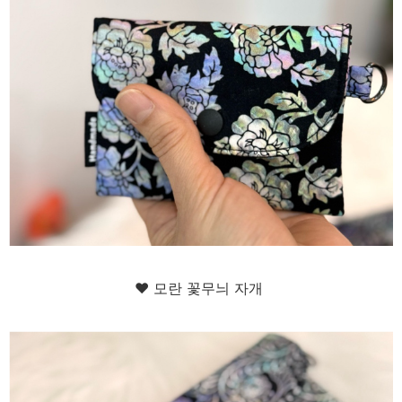
♥ 모란 꽃무늬 자개