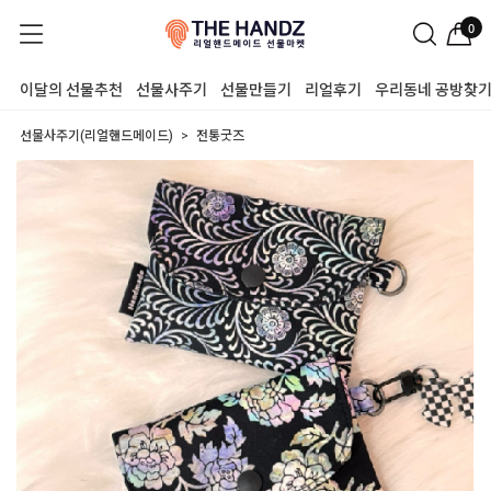
0
이달의 선물추천
선물사주기
선물만들기
리얼후기
우리동네 공방찾
선물사주기(리얼핸드메이드)
전통굿즈