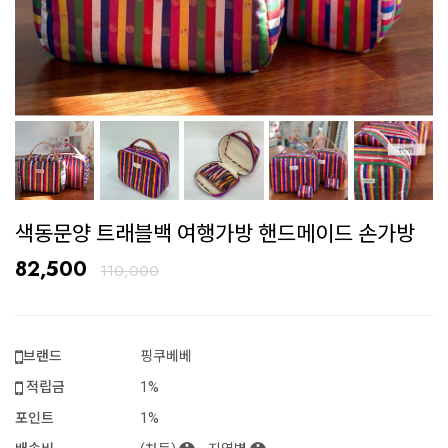
색동문양 트래블백 여행가방 핸드메이드 손가방
82,500
110,000
브랜드
핑쿠베베
적립금
1%
포인트
1%