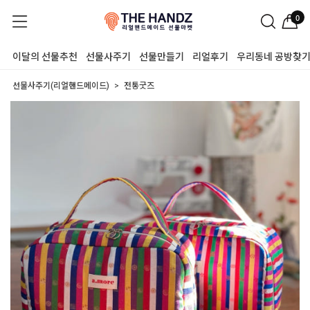
0
이달의 선물추천
선물사주기
선물만들기
리얼후기
우리동네 공방찾
선물사주기(리얼핸드메이드)
전통굿즈