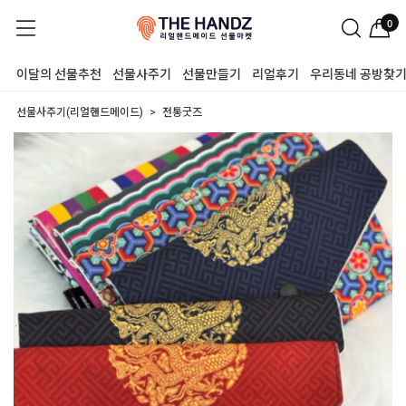
0
이달의 선물추천
선물사주기
선물만들기
리얼후기
우리동네 공방찾
선물사주기(리얼핸드메이드)
전통굿즈