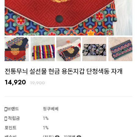
전통무늬 설선물 현금 용돈지갑 단청색동 자개
14,920
19,900
브랜드
핑쿠베베
적립금
1%
포인트
1%