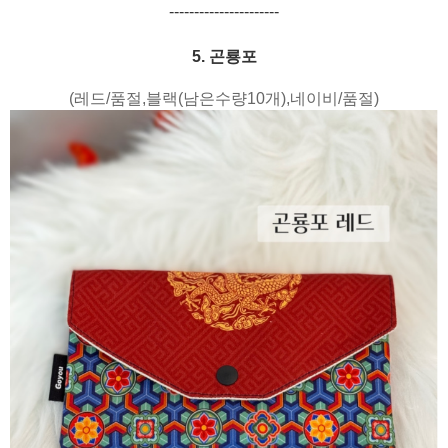
----------------------
5. 곤룡포
(레드/품절,블랙(남은수량10개),네이비/품절)