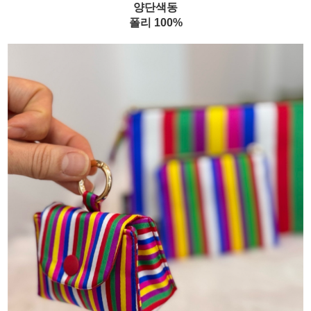
양단색동
폴리 100%