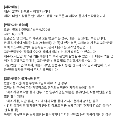
[제작/배송]
배송 : 2일이내 출고 ~ 최대 7일이내
제작 : 더핸즈 상품은 핸드메이드 상품으로 주문 후 제작이 들어가는 작품입니다.
[반품/교환 배송비]
반품 : 편도 3,000원 / 왕복 6,000원
교환 : 6,000원
단순변심 및 고객님의 사유로 교환/반품하는 경우, 배송비는 고객님 부담입니다.
판매 작가님이 설정한 최소구매금액(1만 원)이 있는 경우, 고객님의 사유로 교환/반품
하여 최소구매금액이 불충족될 시, 왕복 배송비는 고객님 부담입니다.
교환/반품하는 작품의 수량에 따라서 배송비는 추가 발생할 수 있습니다.
제주/도서산간 지역은 기본 배송비 외 추가 운임이 발생할 수 있습니다. 배송지역별 금
액이 상이하므로 구매 전, 교환/반품 비용을 별도 문의하시기를 바랍니다.
교환/반품 조건(택배사, 배송비 부담, 반품 주소 등)을 반드시 작가님과 확인하고, 교
환/반품 절차를 진행해 주시기를 바랍니다.
[교환/반품이 불가능한 경우]
반품가능기간(작품 수령후 7일 이내)이 지난 경우
고객님의 주문에 따라 개별적으로 생산되는 작품이 제작에 들어간 경우
고객의 사유로 작품 등이 전부 또는 일부가 멸실/훼손된 경우(단지, 작품 확인을 위한
포장 훼손 제외)
고객의 사용, 시간 경과, 소비에 의해 작품 등의 가치가 현저히 감소한 경우
시간의 경과에 의해 재판매가 곤란할 정도로 작품 등의 가치가 현저히 감소한 경우(신
선 식품 등)
복제가 가능한 작품 등의 포장을 훼손되거나 디지털 콘텐츠 등의 제공이 개시된 경우