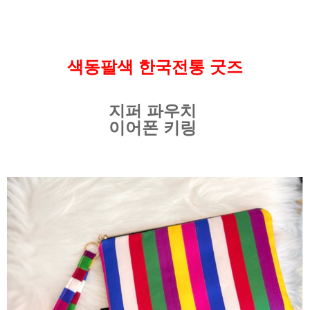
색동팔색
한국전통 굿즈
지퍼 파우치
이어폰 키링