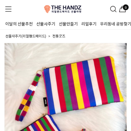
0
이달의 선물추천
선물사주기
선물만들기
리얼후기
우리동네 공방찾
선물사주기(리얼핸드메이드)
전통굿즈