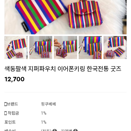
색동팔색 지퍼파우치 이어폰키링 한국전통 굿즈
12,700
브랜드
핑쿠베베
적립금
1%
포인트
1%