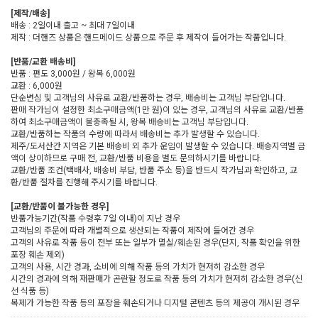
[제작/배송]
배송 : 2일이내 출고 ~ 최대 7일이내
제작 : 더핸즈 상품은 핸드메이드 상품으로 주문 후 제작이 들어가는 작품입니다.
[반품/교환 배송비]
반품 : 편도 3,000원 / 왕복 6,000원
교환 : 6,000원
단순변심 및 고객님의 사유로 교환/반품하는 경우, 배송비는 고객님 부담입니다.
판매 작가님이 설정한 최소구매금액(1만 원)이 있는 경우, 고객님의 사유로 교환/반품
하여 최소구매금액이 불충족될 시, 왕복 배송비는 고객님 부담입니다.
교환/반품하는 작품의 수량에 따라서 배송비는 추가 발생할 수 있습니다.
제주/도서산간 지역은 기본 배송비 외 추가 운임이 발생할 수 있습니다. 배송지역별 금
액이 상이하므로 구매 전, 교환/반품 비용을 별도 문의하시기를 바랍니다.
교환/반품 조건(택배사, 배송비 부담, 반품 주소 등)을 반드시 작가님과 확인하고, 교
환/반품 절차를 진행해 주시기를 바랍니다.
[교환/반품이 불가능한 경우]
반품가능기간(작품 수령후 7일 이내)이 지난 경우
고객님의 주문에 따라 개별적으로 생산되는 작품이 제작에 들어간 경우
고객의 사유로 작품 등이 전부 또는 일부가 멸실/훼손된 경우(단지, 작품 확인을 위한
포장 훼손 제외)
고객의 사용, 시간 경과, 소비에 의해 작품 등의 가치가 현저히 감소한 경우
시간의 경과에 의해 재판매가 곤란할 정도로 작품 등의 가치가 현저히 감소한 경우(신
선 식품 등)
복제가 가능한 작품 등의 포장을 훼손되거나 디지털 콘텐츠 등의 제공이 개시된 경우