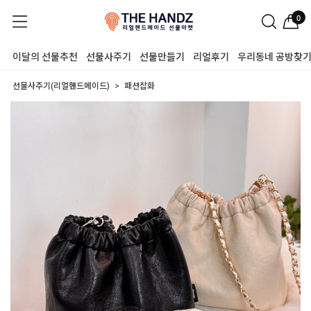
0
이달의 선물추천
선물사주기
선물만들기
리얼후기
우리동네 공방찾
선물사주기(리얼핸드메이드)
패션잡화