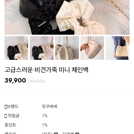
고급스러운 비건가죽 미니 체인백
39,900
49,900
브랜드
핑쿠베베
적립금
1%
포인트
1%