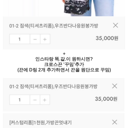
+
인스타랑 똑.같.이 원하시면?
크로스끈 '꾸밈'추가
(끈에 D링 2개 추가하면서 끈을 원단으로 꾸밈)