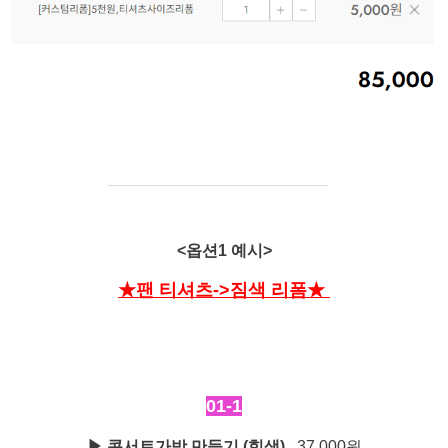
<옵션1 예시>
★팬 티셔츠->짐색 리폼
★
01-1
▶ 콘서트가방 만들기 (힙색)
37,000원