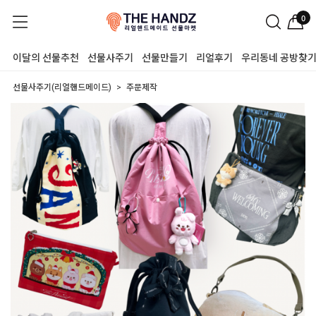
0
이달의 선물추천
선물사주기
선물만들기
리얼후기
우리동네 공방찾
선물사주기(리얼핸드메이드)
주문제작