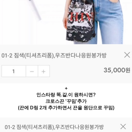
+
인스타랑 똑.같.이 원하시면?
크로스끈 '꾸밈'추가
(끈에 D링 2개 추가하면서 끈을 원단으로 꾸밈)