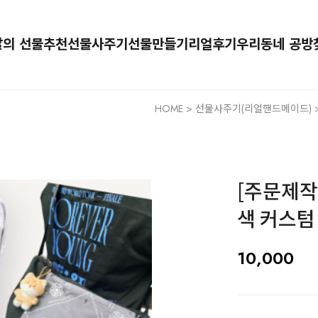
달의 선물추천
선물사주기
선물만들기
리얼후기
우리동네 공방
HOME
>
선물사주기(리얼핸드메이드)
[주문제작
색 커스텀
10,000