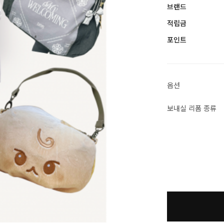
브랜드
적립금
포인트
옵션
보내실 리폼 종류