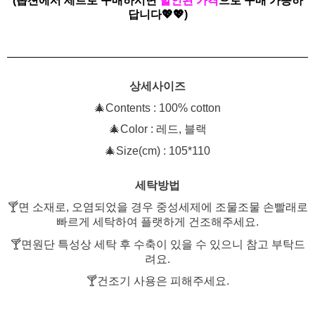
(옵션에서 세트로 구매하시면
할인된 가격
으로 구매 가능하
답니다
💖💖
)
상세사이즈
🎄
Contents : 100% cotton
🎄Color :
레드
,
블랙
🎄
Size(cm) : 105*110
세탁방법
🍸
면 소재로
,
오염되었을 경우 중성세제에 조물조물 손빨래로
빠르게 세탁하여 플랫하게 건조해주세요
.
🍸
면원단 특성상 세탁 후 수축이 있을 수 있으니 참고 부탁드
려요
.
🍸
건조기 사용은 피해주세요
.