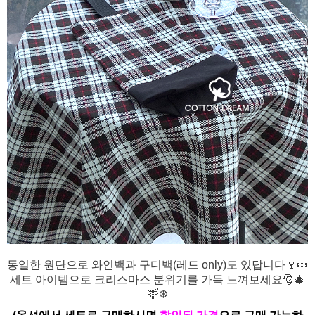
동일한 원단으로 와인백과 구디백(레드 only)도 있답니다
🍷
🍬
세트 아이템으로 크리스마스 분위기를 가득 느껴보세요
🎅🎄
🦌❄️