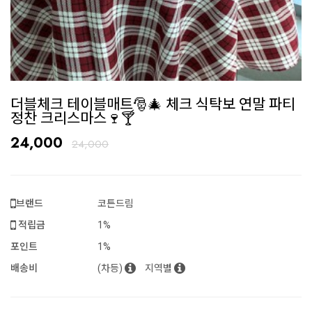
더블체크 테이블매트🎅🎄 체크 식탁보 연말 파티
정찬 크리스마스🍷🍸
24,000
24,000
브랜드
코튼드림
적립금
1%
포인트
1%
배송비
(차등)
지역별