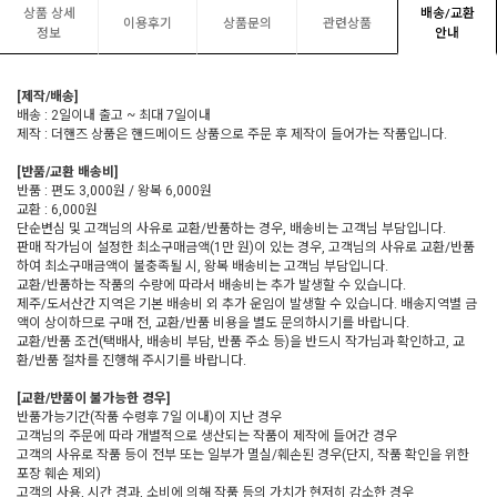
상품 상세
배송/교환
이용후기
상품문의
관련상품
정보
안내
[제작/배송]
배송 : 2일이내 출고 ~ 최대 7일이내
제작 : 더핸즈 상품은 핸드메이드 상품으로 주문 후 제작이 들어가는 작품입니다.
[반품/교환 배송비]
반품 : 편도 3,000원 / 왕복 6,000원
교환 : 6,000원
단순변심 및 고객님의 사유로 교환/반품하는 경우, 배송비는 고객님 부담입니다.
판매 작가님이 설정한 최소구매금액(1만 원)이 있는 경우, 고객님의 사유로 교환/반품
하여 최소구매금액이 불충족될 시, 왕복 배송비는 고객님 부담입니다.
교환/반품하는 작품의 수량에 따라서 배송비는 추가 발생할 수 있습니다.
제주/도서산간 지역은 기본 배송비 외 추가 운임이 발생할 수 있습니다. 배송지역별 금
액이 상이하므로 구매 전, 교환/반품 비용을 별도 문의하시기를 바랍니다.
교환/반품 조건(택배사, 배송비 부담, 반품 주소 등)을 반드시 작가님과 확인하고, 교
환/반품 절차를 진행해 주시기를 바랍니다.
[교환/반품이 불가능한 경우]
반품가능기간(작품 수령후 7일 이내)이 지난 경우
고객님의 주문에 따라 개별적으로 생산되는 작품이 제작에 들어간 경우
고객의 사유로 작품 등이 전부 또는 일부가 멸실/훼손된 경우(단지, 작품 확인을 위한
포장 훼손 제외)
고객의 사용, 시간 경과, 소비에 의해 작품 등의 가치가 현저히 감소한 경우