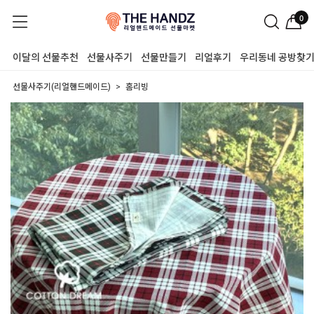
0
이달의 선물추천
선물사주기
선물만들기
리얼후기
우리동네 공방찾
선물사주기(리얼핸드메이드)
홈리빙