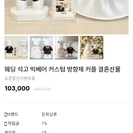
웨딩 석고 빅베어 커스텀 방향제 커플 결혼선물
오픈할인이벤트중
103,000
149,000
브랜드
문화살롱
적립금
1%
포인트
1%