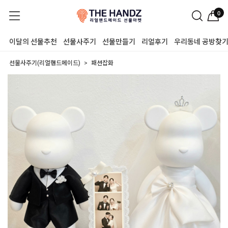
0
이달의 선물추천
선물사주기
선물만들기
리얼후기
우리동네 공방찾
선물사주기(리얼핸드메이드)
패션잡화