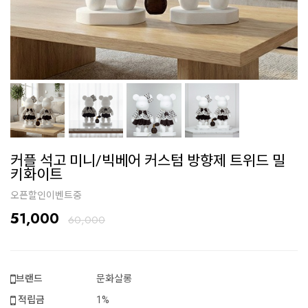
커플 석고 미니/빅베어 커스텀 방향제 트위드 밀
키화이트
오픈할인이벤트중
51,000
60,000
브랜드
문화살롱
적립금
1%