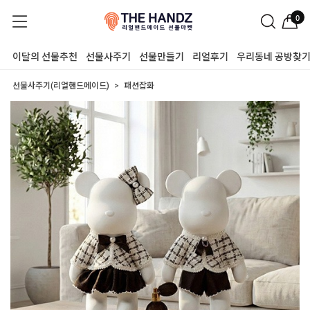
0
이달의 선물추천
선물사주기
선물만들기
리얼후기
우리동네 공방찾
선물사주기(리얼핸드메이드)
패션잡화