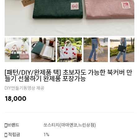
[패턴/DIY/완제품 택] 초보자도 가능한 북커버 만
들기 선물하기 완제품 포장가능
DIY만들기동영상 제공
18,000
브랜드
쏘스티치(마마앤코,느린상점)
적립금
1%