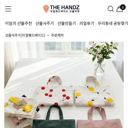
0
이달의 선물추천
선물사주기
선물만들기
리얼후기
우리동네 공방찾
선물사주기(리얼핸드메이드)
주문제작