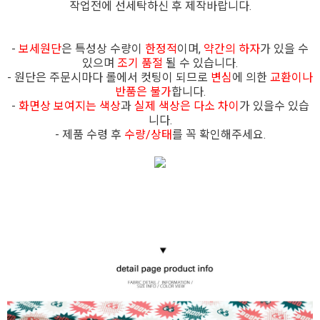
작업전에 선세탁하신 후 제작바랍니다.
-
보세원단
은 특성상 수량이
한정적
이며,
약간의 하자
가 있을 수
있으며
조기 품절
될 수 있습니다.
- 원단은 주문시마다 롤에서 컷팅이 되므로
변심
에 의한
교환이나
반품은 불가
합니다.
-
화면상 보여지는 색상
과
실제 색상은
다소 차이
가 있을수 있습
니다.
- 제품 수령 후
수량/상태
를 꼭 확인해주세요.