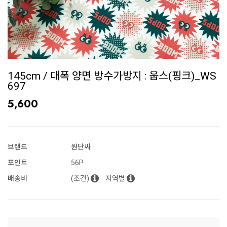
145cm / 대폭 양면 방수가방지 : 웁스(핑크)_WS
697
5,600
브랜드
원단싸
포인트
56P
배송비
(조건)
지역별