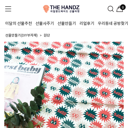
0
이달의 선물추천
선물사주기
선물만들기
리얼후기
우리동네 공방찾
선물만들기(DIY부자재)
원단