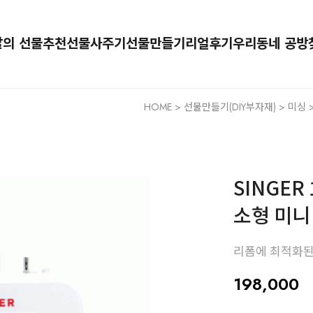
달의 선물추천
선물사주기
선물만들기
리얼후기
우리동네 공방
HOME
>
선물만들기(DIY부자재)
>
미싱
>
SINGER
소형 미니
리폼에 최적화된
198,000