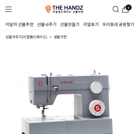
0
이달의 선물추천
선물사주기
선물만들기
리얼후기
우리동네 공방찾
선물사주기(리얼핸드메이드)
생활가전