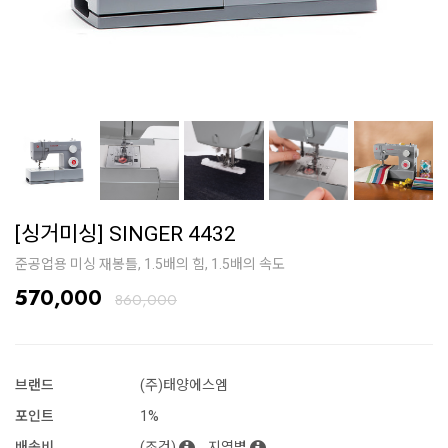
[싱거미싱] SINGER 4432
준공업용 미싱 재봉틀, 1.5배의 힘, 1.5배의 속도
570,000
860,000
브랜드
(주)태양에스엠
포인트
1%
배송비
(조건)
지역별