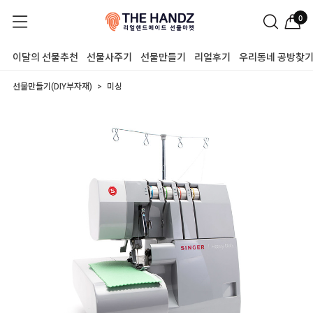
0
이달의 선물추천
선물사주기
선물만들기
리얼후기
우리동네 공방찾
선물만들기(DIY부자재)
미싱