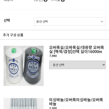
선택
추가 구성 상품
오버록실/오바록실/대용량 오버록
실 [백색/검정]선택 길이16000m
7,980
미싱바늘/오버록미싱바늘/오버록
바늘
2,300