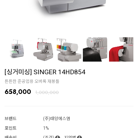
[싱거미싱] SINGER 14HD854
튼튼한 준공업용 오버록 재봉틀
658,000
1,000,000
브랜드
(주)태양에스엠
포인트
1%
배송비
(조건)
지역별