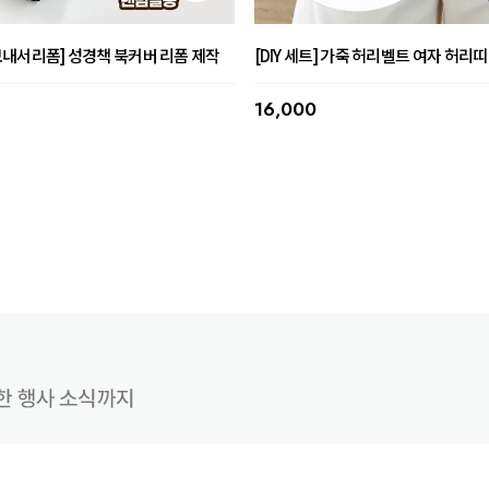
내서리폼] 성경책 북커버 리폼 제작
[DIY 세트] 가죽 허리벨트 여자 허리띠
16,000