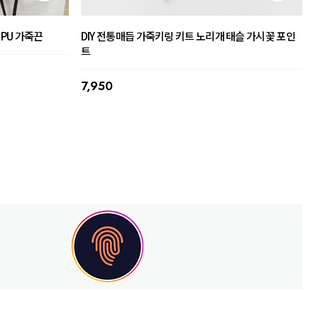
 PU 가죽끈
DIY 전통매듭 가죽키링 키트 노리개 태슬 가시꽃 포인
트
7,950