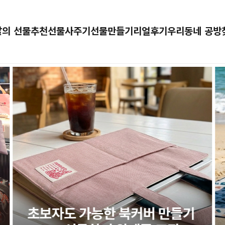
달의 선물추천
선물사주기
선물만들기
리얼후기
우리동네 공방