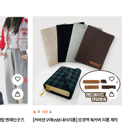
★
5
리뷰
4
랙탑 옌예인굿즈
[커버만구매vs보내서리폼] 성경책 북커버 리폼 제작