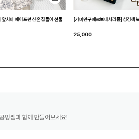
어 커스텀 방향제 커플 결혼선물
커플 석고 미니/빅베어 커스텀 방향
이트
중
오픈할인이벤트중
51,000