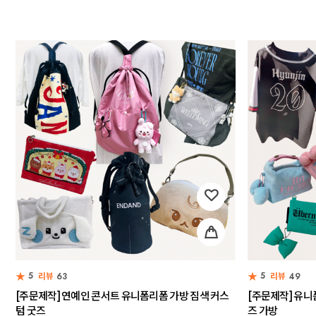
★
★
5
5
리뷰
63
리뷰
49
[주문제작] 연예인 콘서트 유니폼리폼 가방 짐색 커스
[주문제작] 유니
텀 굿즈
즈 가방