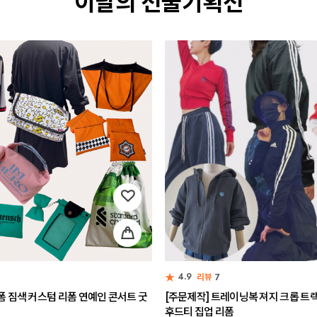
이달의 선물기획전
★
4.9
리뷰
7
폼 짐색 커스텀 리폼 연예인 콘서트 굿
[주문제작] 트레이닝복 져지 크롭 트
후드티 집업 리폼