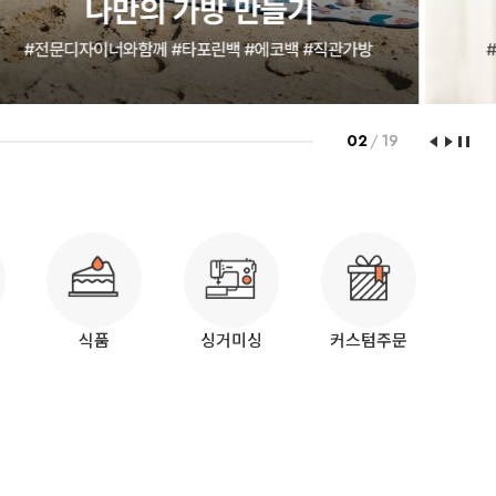
03
/
19
식품
싱거미싱
커스텀주문