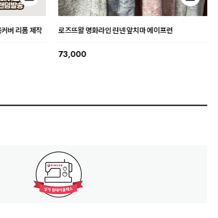
제 트위드 밀키화
뜨왈 명화 클래식 앞치마 에이프런 신혼 집들이 선물
59,000