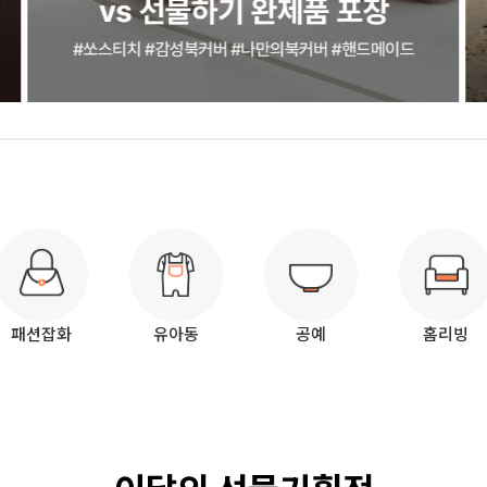
패션잡화
유아동
공예
홈리빙