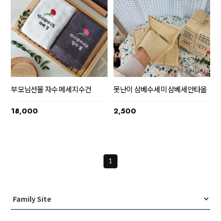
부모님선물 자수 메세지수건
못난이 삼베수세미 삼베세안타올
18,000
2,500
1