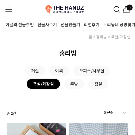
0
이달의 선물추천
선물사주기
선물만들기
리얼후기
우리동네 공방찾
홈
홈리빙
욕실/화장실
홈리빙
거실
야외
오피스/사무실
욕실/화장실
주방
침실
총
2
건