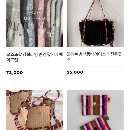
블랙누빔 색동바이어스백 전통굿
로즈뜨왈 명화라인 린넨 앞치마 에
즈
이프런
35,000
73,000