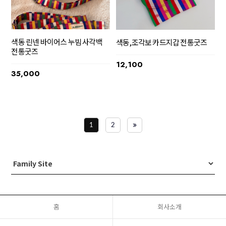
색동 린넨 바이어스 누빔 사각백
색동,조각보 카드지갑 전통굿즈
전통굿즈
12,100
35,000
1
2
홈
회사소개