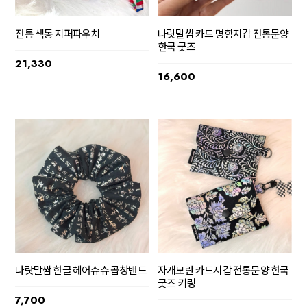
전통 색동 지퍼파우치
나랏말쌈 카드 명함지갑 전통문양
한국 굿즈
21,330
16,600
나랏말쌈 한글 헤어슈슈 곱창밴드
자개모란 카드지갑 전통문양 한국
굿즈 키링
7,700