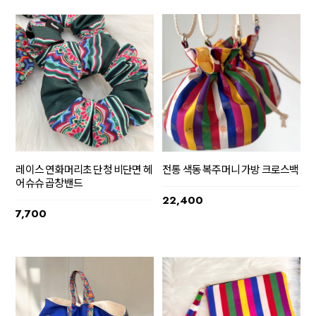
레이스 연화머리초 단청 비단면 헤
전통 색동 복주머니 가방 크로스백
어슈슈 곱창밴드
22,400
7,700