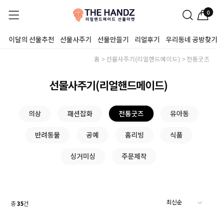
0
이달의 선물추천
선물사주기
선물만들기
리얼후기
우리동네 공방찾
홈
선물사주기(리얼핸드메이드)
전통굿즈
선물사주기(리얼핸드메이드)
의상
패션잡화
전통굿즈
유아동
반려동물
공예
홈리빙
식품
싱거미싱
주문제작
총
35
건