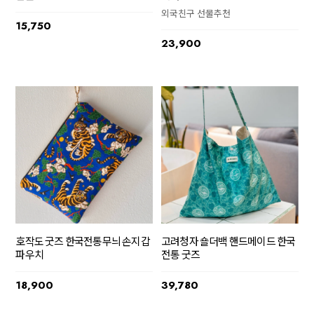
외국친구 선물추천
15,750
23,900
호작도 굿즈 한국전통무늬 손지갑
고려청자 숄더백 핸드메이드 한국
파우치
전통 굿즈
18,900
39,780