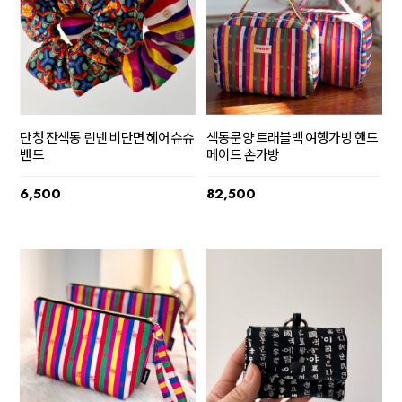
단청 잔색동 린넨 비단면 헤어슈슈
색동문양 트래블백 여행가방 핸드
밴드
메이드 손가방
6,500
82,500