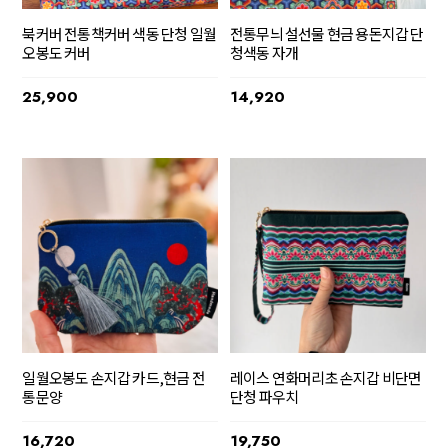
북커버 전통책커버 색동 단청 일월
전통무늬 설선물 현금 용돈지갑 단
오봉도 커버
청색동 자개
25,900
14,920
일월오봉도 손지갑 카드,현금 전
레이스 연화머리초 손지갑 비단면
통문양
단청 파우치
16,720
19,750