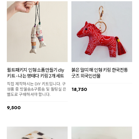
퀼트패키지 인형 소품만들기 diy
붉은 말띠 해 인형 키링 한국전통
키트 - 나는 명태다 키링 2개 세트
굿즈 외국인선물
직접 제작하시는 DIY 키트입니다. 구
성품 중 방울솜&구름솜 및 퀼팅실 은
18,750
별도로 구매하셔야 합니다.
9,500