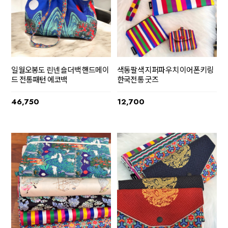
일월오봉도 린넨 숄더백 핸드메이
색동팔색 지퍼파우치 이어폰키링
드 전통패턴 에코백
한국전통 굿즈
46,750
12,700