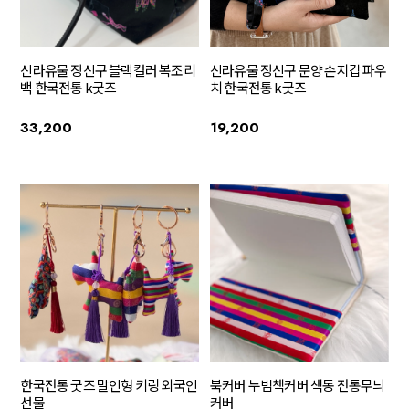
신라유물 장신구 문양 손지갑 파우
신라유물 장신구 블랙컬러 복조리
치 한국전통 k굿즈
백 한국전통 k굿즈
19,200
33,200
한국전통 굿즈 말인형 키링 외국인
북커버 누빔책커버 색동 전통무늬
선물
커버