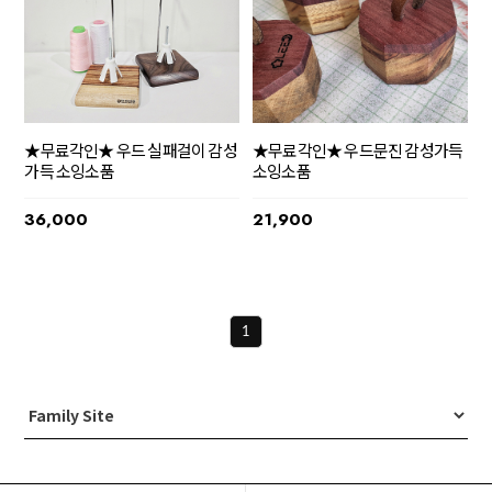
★무료각인★ 우드 실패걸이 감성
★무료각인★ 우드문진 감성가득
가득 소잉소품
소잉소품
36,000
21,900
1