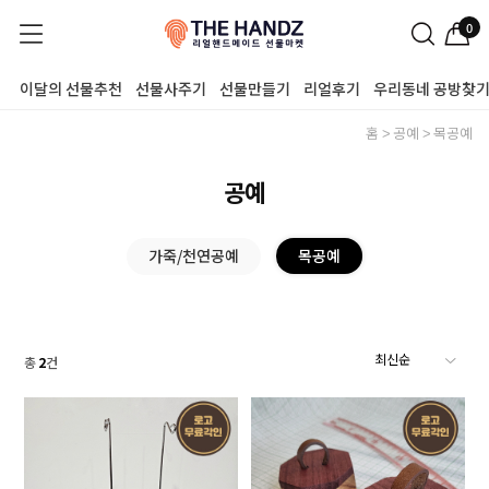
0
이달의 선물추천
선물사주기
선물만들기
리얼후기
우리동네 공방찾
홈
공예
목공예
공예
가죽/천연공예
목공예
총
2
건