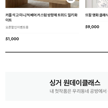
[패턴/DIY/완제품 택] 초보자도 가능한 북커버 만들기
웨딩 석고 빅베어
선물하기 완제품 포장가능
오픈할인이벤트중
DIY만들기동영상 제공
103,000
18,000