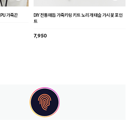
 PU 가죽끈
DIY 전통매듭 가죽키링 키트 노리개 태슬 가시꽃 포인
트
7,950