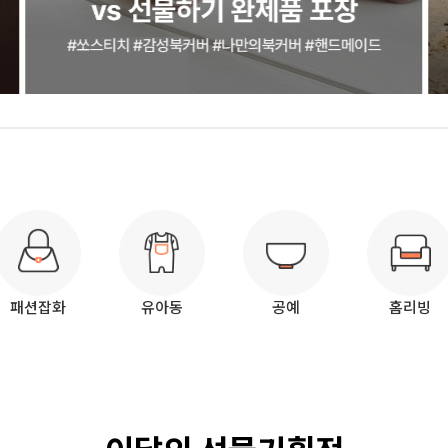
패션잡화
유아동
공예
홈리빙