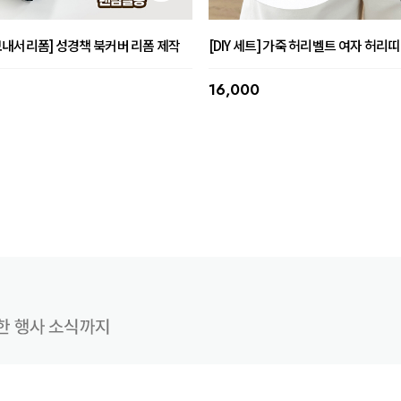
내서리폼] 성경책 북커버 리폼 제작
[DIY 세트] 가죽 허리벨트 여자 허리띠
16,000