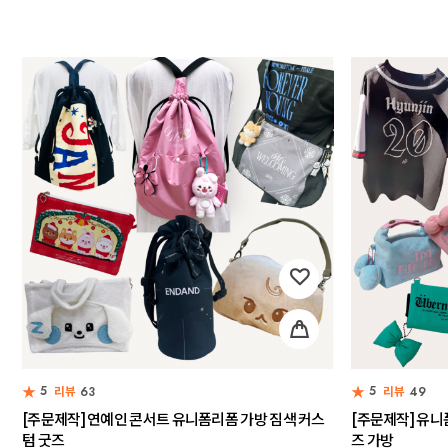
★
★
5
5
리뷰
63
리뷰
49
[주문제작] 연예인 콘서트 유니폼리폼 가방 짐색 커스
[주문제작] 유니
텀 굿즈
즈 가방