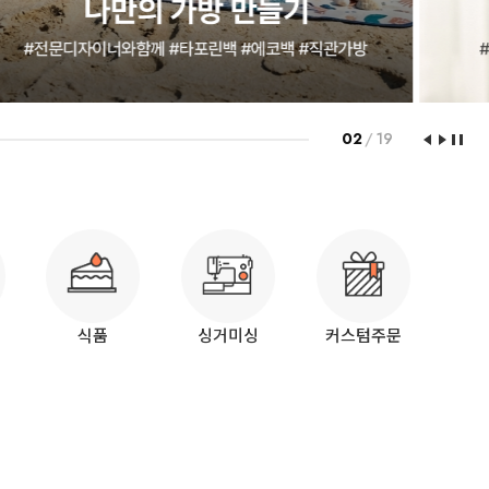
03
/
19
식품
싱거미싱
커스텀주문