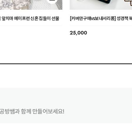
 커스텀 방향제 커플 결혼선물
커플 석고 미니/빅베어 커스텀 방향제
이트
오픈할인이벤트중
51,000