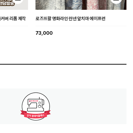
 트위드 밀키화
뜨왈 명화 클래식 앞치마 에이프런 신혼 집들이 선물
59,000