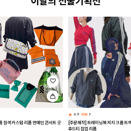
이달의 선물기획전
★
4.9
리뷰
7
폼 짐색 커스텀 리폼 연예인 콘서트 굿
[주문제작] 트레이닝복 져지 크롭 트
후드티 집업 리폼