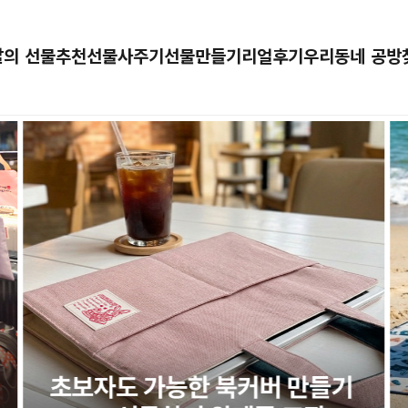
달의 선물추천
선물사주기
선물만들기
리얼후기
우리동네 공방