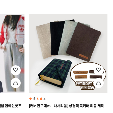
★
5
리뷰
4
랙탑 옌예인굿즈
[커버만구매vs보내서리폼] 성경책 북커버 리폼 제작