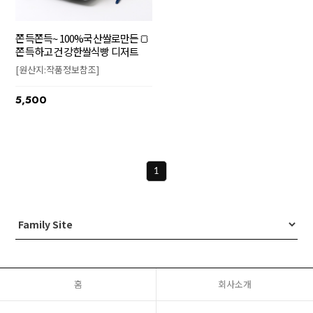
쫀득쫀득~ 100%국산쌀로만든🍞
쫀득하고 건강한쌀식빵 디저트
[원산지:작품정보참조]
5,500
1
홈
회사소개