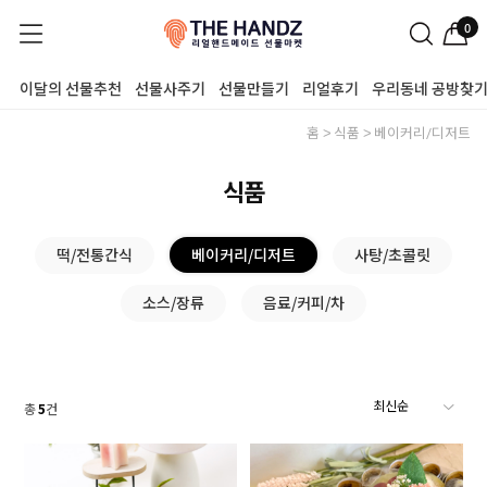
0
이달의 선물추천
선물사주기
선물만들기
리얼후기
우리동네 공방찾
홈
식품
베이커리/디저트
식품
떡/전통간식
베이커리/디저트
사탕/초콜릿
소스/장류
음료/커피/차
총
5
건