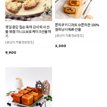
쫀득쿠키 디저트🍪쫀득한 100%
생일 환갑 칠순 축하 감사 퇴사 선
쌀휘낭시에🎁 선물
물 95찰 미니소보로케이크선물하
[원산지:작품정보참조]
기
[원산지:작품정보참조]
3,300
9,900