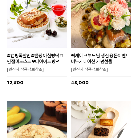
⛔캠핑족할인⛔캠핑 아침빵떡🍞
떡케이크 부모님 생신 용돈이벤트
인절미토스트❤다이어트빵떡
비누카네이션 기념선물
[원산지:작품정보참조]
[원산지:작품정보참조]
12,500
48,000