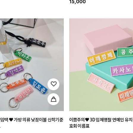
15,000
임택 ♥ 가방 의류 낮잠이불 신학기준
이쁨주의♥ 3D 입체명찰 연예인 유치
표
호회 이름표