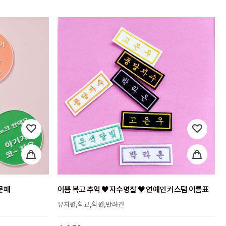
문패
이쁨 복고 추억 ♥ 자수명찰 ♥ 연예인 커스텀 이름표
유치원,학교,학원,반려견