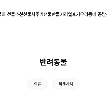
달의 선물추천
선물사주기
선물만들기
리얼후기
우리동네 공방
반려동물
의류
악세사리