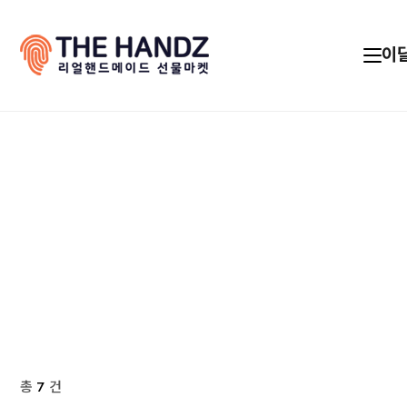
이
총
7
건