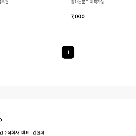
물추천
원하는문구 제작가능
7,000
1
O
스엠주식회사
대표 : 김철화