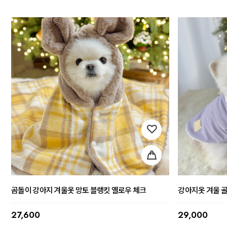
곰돌이 강아지 겨울옷 망토 블랭킷 옐로우 체크
강아지옷 겨울 
27,600
29,000