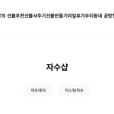
달의 선물추천
선물사주기
선물만들기
리얼후기
우리동네 공방
자수샵
자수데이
커스텀자수