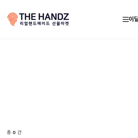
이
총
0
건