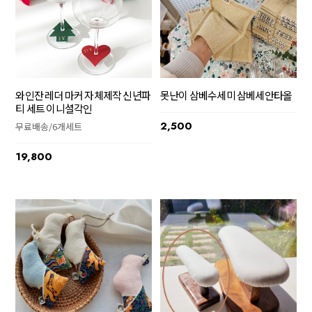
와인잔 레더 마커 자체제작 신년파
못난이 삼베수세미 삼베세안타올
티 세트 이니셜각인
2,500
무료배송/6개세트
19,800