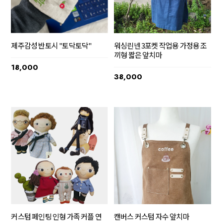
제주감성 반토시 "토닥토닥"
워싱린넨 3포켓 작업용 가정용 조
끼형 짧은 앞치마
18,000
38,000
커스텀 페인팅 인형 가족 커플 연
캔버스 커스텀 자수 앞치마