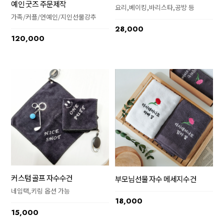
예인 굿즈 주문제작
요리,베이킹,바리스타,공방 등
가족/커플/연예인/지인선물강추
28,000
120,000
커스텀 골프 자수수건
부모님선물 자수 메세지수건
네임택,키링 옵션 가능
18,000
15,000