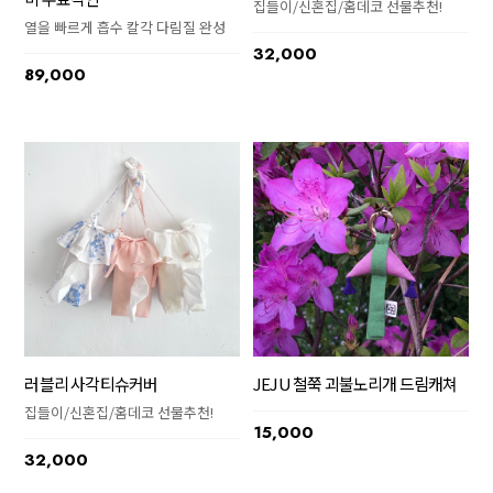
집들이/신혼집/홈데코 선물추천!
열을 빠르게 흡수 칼각 다림질 완성
32,000
89,000
러블리 사각티슈커버
JEJU 철쭉 괴불노리개 드림캐쳐
집들이/신혼집/홈데코 선물추천!
15,000
32,000