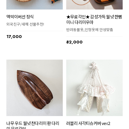
액막이버선 장식
★무료각인★ 감성가득 월넛 한뼘
미니 다리미우마
외국친구/새해 선물추천!
반려동물옷,인형옷에 안성맞춤
17,000
82,000
나무 우드 월넛 찬다리미 판 다리
러블리 사각티슈커버 ver.2
미 무료각인