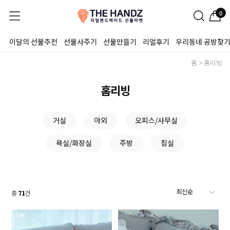
0
이달의 선물추천
선물사주기
선물만들기
리얼후기
우리동네 공방찾
홈
홈리빙
홈리빙
거실
야외
오피스/사무실
욕실/화장실
주방
침실
총
71
건