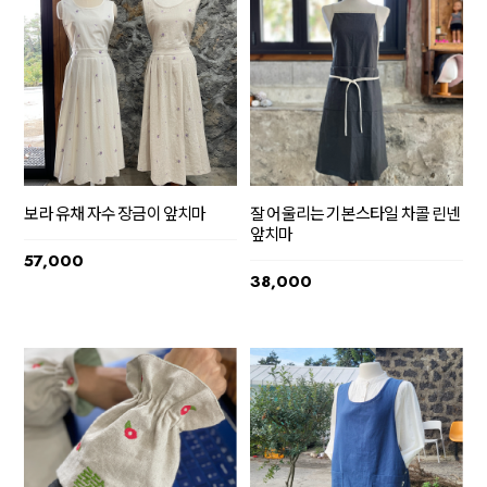
보라 유채 자수 장금이 앞치마
잘 어울리는 기본스타일 차콜 린넨
앞치마
57,000
38,000