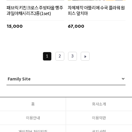
패브릭 키친크로스 주방타올 행주
자체제작 아뜰리에 수국 플라워 원
과일야채시리즈2종(1set)
피스 앞치마
15,000
67,000
1
2
3
홈
회사소개
이용안내
이용약관
개인정보 처리방침
공지사항