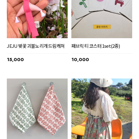
JEJU 벚꽃 괴불노리개 드림캐쳐
패브릭 티 코스터 1set(2종)
15,000
10,000