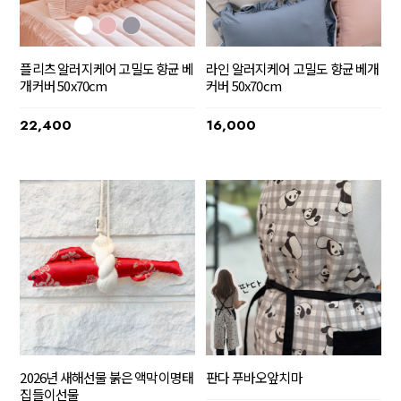
플리츠 알러지케어 고밀도 향균 베
라인 알러지케어 고밀도 향균 베개
개커버 50x70cm
커버 50x70cm
22,400
16,000
2026년 새해선물 붉은 액막이명태
판다 푸바오앞치마
집들이선물