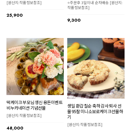
⭐주문후 3일이내 순차배송 [원산지:
[원산지:작품정보참조]
작품정보참조]
25,900
9,300
떡케이크 부모님 생신 용돈이벤트
생일 환갑 칠순 축하 감사 퇴사 선
비누카네이션 기념선물
물 95찰 미니소보로케이크선물하
[원산지:작품정보참조]
기
[원산지:작품정보참조]
48,000