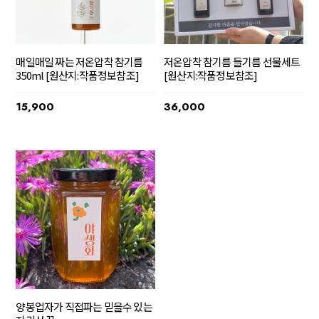
매일매일 짜는 저온압착 참기름
저온압착 참기름 들기름 선물세트
350ml [원산지:작품정보참조]
[원산지:작품정보참조]
15,900
36,000
양봉업자가 직접파는 믿을수 있는