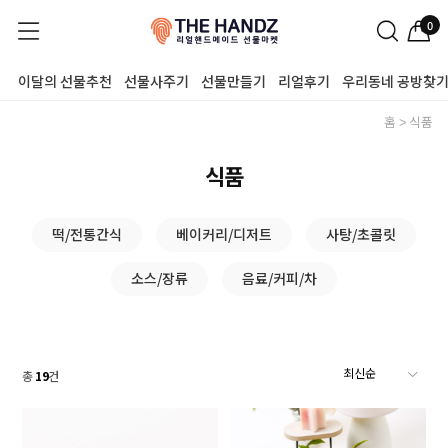
0
이달의 선물추천
선물사주기
선물만들기
리얼후기
우리동네 공방찾
홈
식품
식품
떡/전통간식
베이커리/디저트
사탕/초콜릿
소스/장류
음료/커피/차
총
19
건