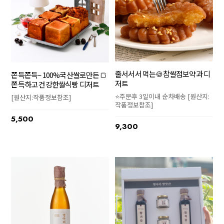
줄서서서 먹는🍪찹쌀점보약과 디
쫀득쫀득~ 100%국산쌀로만든🍞
저트
쫀득하고 건강한쌀식빵 디저트
⭐주문후 3일이내 순차배송 [원산지:
[원산지:작품정보참조]
작품정보참조]
5,500
9,300