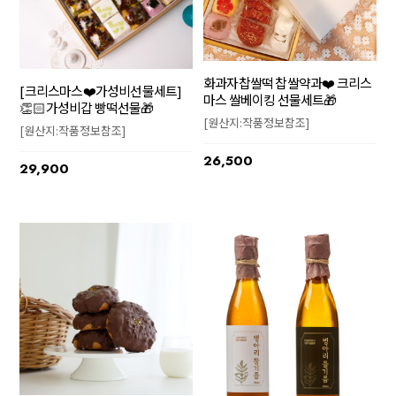
화과자찹쌀떡 찹쌀약과❤️ 크리스
[크리스마스❤️가성비선물세트]
마스 쌀베이킹 선물세트🎁
👏🏻가성비갑 빵떡선물🎁
[원산지:작품정보참조]
[원산지:작품정보참조]
26,500
29,900