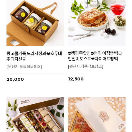
⛔캠핑족할인⛔캠핑 아침빵떡🍞
콩고물가득 도라지정과❤️호두대
인절미토스트❤다이어트빵떡
추과자선물
[원산지:작품정보참조]
[원산지:작품정보참조]
12,500
20,000