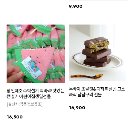
9,900
두바이 초콜릿&디저트 달콤 고소
당일제조 수박설기 떡바🍉 맛있는
빠삭 달달구리 선물
쨈설기 어린이집생일선물
[원산지:작품정보참조]
16,900
16,500