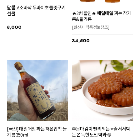
달콤고소빠삭 두바이초콜릿쿠키
🔥2병 할인🔥 매일매일 짜는 참기
선물
름&들기름
8,000
[원산지:작품정보참조]
34,500
주문마감이 빨리되는 ⭐줄서서먹
[국산] 매일매일 짜는 저온압착 들
는 쫀득한 노멀약과 🍪
기름 350ml