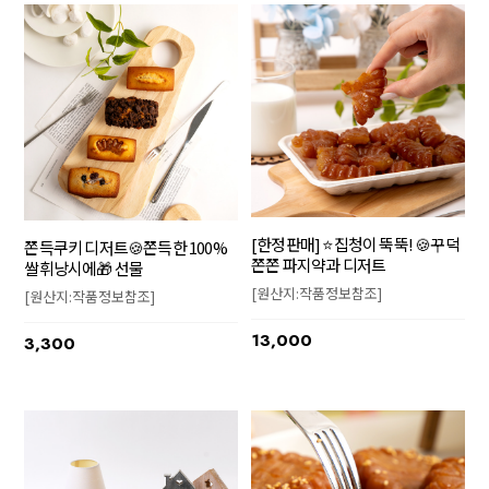
[한정판매] ⭐집청이 뚝뚝! 🍪꾸덕
쫀득쿠키 디저트🍪쫀득한 100%
쫀쫀 파지약과 디저트
쌀휘낭시에🎁 선물
[원산지:작품정보참조]
[원산지:작품정보참조]
13,000
3,300